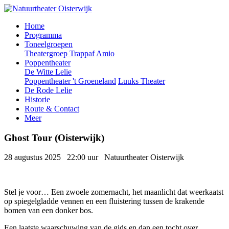
Meteen
naar
Home
de
Programma
inhoud
Toneelgroepen
Theatergroep Trappaf
Amio
Poppentheater
De Witte Lelie
Poppentheater 't Groeneland
Luuks Theater
De Rode Lelie
Historie
Route & Contact
Meer
Ghost Tour (Oisterwijk)
28 augustus 2025
22:00 uur
Natuurtheater Oisterwijk
Stel je voor… Een zwoele zomernacht, het maanlicht dat weerkaatst
op spiegelgladde vennen en een fluistering tussen de krakende
bomen van een donker bos.
Een laatste waarschuwing van de gids en dan een tocht over