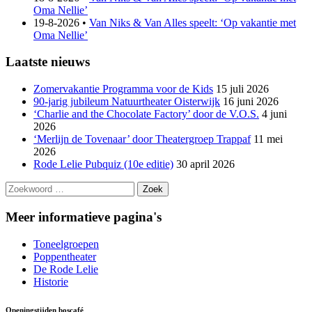
Oma Nellie’
19-8-2026 •
Van Niks & Van Alles speelt: ‘Op vakantie met
Oma Nellie’
Laatste nieuws
Zomervakantie Programma voor de Kids
15 juli 2026
90-jarig jubileum Natuurtheater Oisterwijk
16 juni 2026
‘Charlie and the Chocolate Factory’ door de V.O.S.
4 juni
2026
‘Merlijn de Tovenaar’ door Theatergroep Trappaf
11 mei
2026
Rode Lelie Pubquiz (10e editie)
30 april 2026
Meer informatieve pagina's
Toneelgroepen
Poppentheater
De Rode Lelie
Historie
Openingstijden boscafé